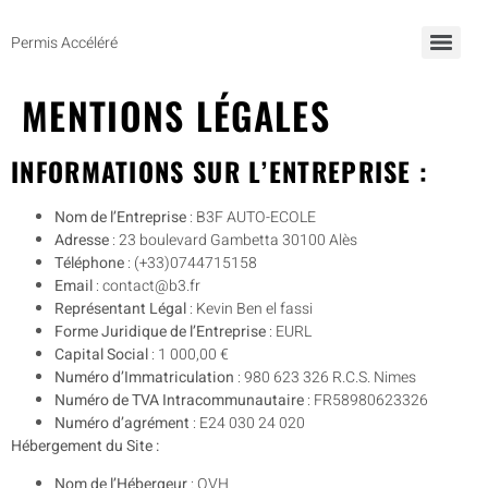
Permis Accéléré
Programme de Formation Préparatoire à la Théorie du Permis de Conduire
MENTIONS LÉGALES
INFORMATIONS SUR L’ENTREPRISE :
Nom de l’Entreprise
: B3F AUTO-ECOLE
Adresse
: 23 boulevard Gambetta 30100 Alès
Téléphone
: (+33)0744715158
Email
: contact@b3.fr
Représentant Légal
: Kevin Ben el fassi
Forme Juridique de l’Entreprise
: EURL
Capital Social
: 1 000,00 €
Numéro d’Immatriculation
: 980 623 326 R.C.S. Nimes
Numéro de TVA Intracommunautaire
: FR58980623326
Numéro d’agrément
: E24 030 24 020
Hébergement du Site :
Nom de l’Hébergeur
: OVH