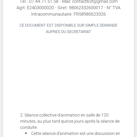
Tél.: 07.44.71.51.58 - Mail: contactb3f@gmail.com
Agrt: E2403000020 - Siret: 98062332600017 - N° TVA
Intracommunautaire: FR58980623326
CE DOCUMENT EST DISPONIBLE SUR SIMPLE DEMANDE
AUPRES DU SECRETARIAT
Séance collective d'animation en salle de 120
minutes, au plus tard quinze jours après la séance de
conduite.
Cette séance d'animation est une discussion en