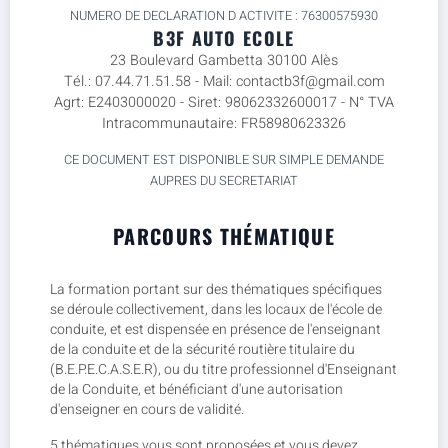
NUMERO DE DECLARATION D ACTIVITE : 76300575930
B3F AUTO ECOLE
23 Boulevard Gambetta 30100 Alès
Tél.: 07.44.71.51.58 - Mail: contactb3f@gmail.com
Agrt: E2403000020 - Siret: 98062332600017 - N° TVA
Intracommunautaire: FR58980623326
CE DOCUMENT EST DISPONIBLE SUR SIMPLE DEMANDE
AUPRES DU SECRETARIAT
PARCOURS THÉMATIQUE
La formation portant sur des thématiques spécifiques
se déroule collectivement, dans les locaux de l'école de
conduite, et est dispensée en présence de l'enseignant
de la conduite et de la sécurité routière titulaire du
(B.E.P.E.C.A.S.E.R), ou du titre professionnel d'Enseignant
de la Conduite, et bénéficiant d'une autorisation
d'enseigner en cours de validité.
5 thématiques vous sont proposées et vous devez