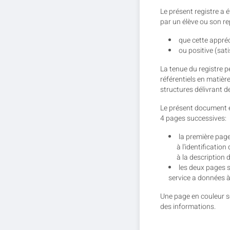
Le présent registre a ét
par un élève ou son re
que cette appréc
ou positive (sati
La tenue du registre p
référentiels en matiè
structures délivrant d
Le présent document es
4 pages successives:
la première pag
à l'identification 
à la description d
les deux pages s
service a données à 
Une page en couleur sé
des informations.