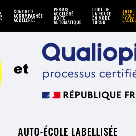
PERMIS
CODE DE
CONDUITE
AUTO-
B
ACCÉLÉRÉ
LA ROUTE
ACCOMPAGNÉE
ÉCOLE
RÉ
BOÎTE
EN MODE
ACCÉLÉRÉE
LABEL
AUTOMATIQUE
TURBO
AUTO-ÉCOLE LABELLISÉE