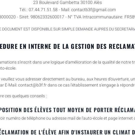
23 Boulevard Gambetta 30100 Alès
Tél.: 07.44.71.51.58 - Mail: contactb3f@gmail.com
3000020 - Siret: 98062332600017 - N° TVA Intracommunautaire: FR5
E DOCUMENT EST DISPONIBLE SUR SIMPLE DEMANDE AUPRES DU SECRETARI
EDURE EN INTERNE DE LA GESTION DES RECLAMA
amations s'inscrit dans une logique d'amélioration de la qualité de notre tr
to-école.
veuillez vous adresser directement au bureau, aux heures d'ouverture, un
par E-Mail: contact@b3f.fr dans ce cas l'établissement s'engage à répondr
re ces quelques conseils :
SPOSITION DES ÉLÈVES TOUT MOYEN DE PORTER RÉCLAM
voir numéro de téléphone ou adresse mail de l'auto-école et page internet 
ÉCLAMATION DE L'ÉLÈVE AFIN D'INSTAURER UN CLIMAT 