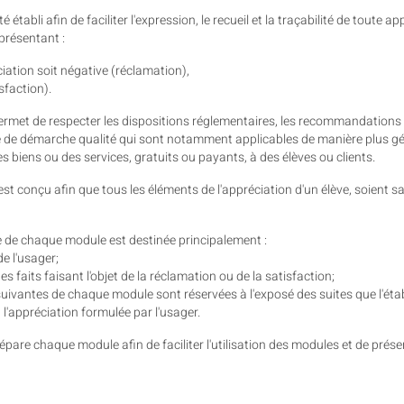
é établi afin de faciliter l'expression, le recueil et la traçabilité de toute 
présentant :
iation soit négative (réclamation),
sfaction).
ermet de respecter les dispositions réglementaires, les recommandations 
re de démarche qualité qui sont notamment applicables de manière plus gén
es biens ou des services, gratuits ou payants, à des élèves ou clients.
t conçu afin que tous les éléments de l'appréciation d'un élève, soient s
e de chaque module est destinée principalement :
de l'usager;
es faits faisant l'objet de la réclamation ou de la satisfaction;
uivantes de chaque module sont réservées à l'exposé des suites que l'éta
l'appréciation formulée par l'usager.
pare chaque module afin de faciliter l'utilisation des modules et de préser