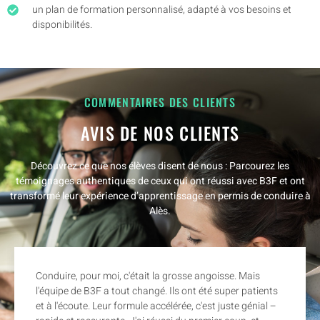
un plan de formation personnalisé, adapté à vos besoins et
disponibilités.
COMMENTAIRES DES CLIENTS
AVIS DE NOS CLIENTS
Découvrez ce que nos élèves disent de nous : Parcourez les
témoignages authentiques de ceux qui ont réussi avec B3F et ont
transformé leur expérience d’apprentissage en permis de conduire à
Alès.
Conduire, pour moi, c'était la grosse angoisse. Mais
l'équipe de B3F a tout changé. Ils ont été super patients
et à l'écoute. Leur formule accélérée, c'est juste génial –